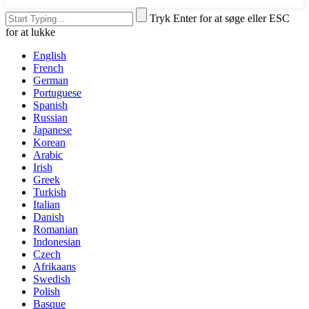
Tryk Enter for at søge eller ESC
for at lukke
English
French
German
Portuguese
Spanish
Russian
Japanese
Korean
Arabic
Irish
Greek
Turkish
Italian
Danish
Romanian
Indonesian
Czech
Afrikaans
Swedish
Polish
Basque