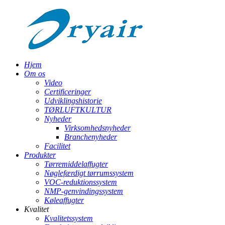
Hjem
Om os
Video
Certificeringer
Udviklingshistorie
TØRLUFTKULTUR
Nyheder
Virksomhedsnyheder
Branchenyheder
Facilitet
Produkter
Tørremiddelaffugter
Nøglefærdigt tørrumssystem
VOC-reduktionssystem
NMP-genvindingssystem
Køleaffugter
Kvalitet
Kvalitetssystem