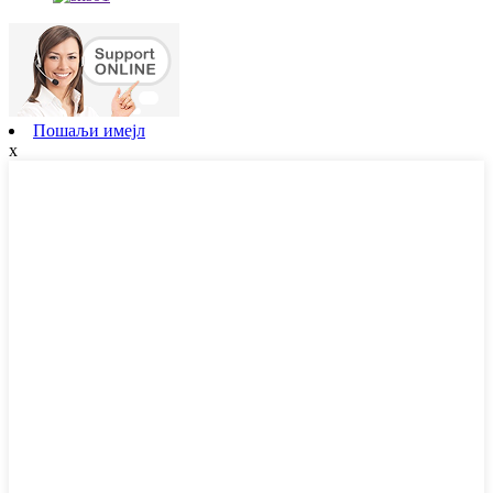
Пошаљи имејл
x