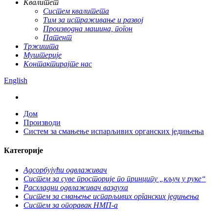
Квалитет
Систем квалитета
Тим за истраживање и развој
Производна машина, погон
Патент
Тржишта
Муштерије
Контактирајте нас
English
Дом
Производи
Систем за смањење испарљивих органских једињења
Категорије
Адсорбујући одвлаживач
Систем за суве просторије по принципу „кључ у руке“
Расхладни одвлаживач ваздуха
Систем за смањење испарљивих органских једињења
Систем за опоравак НМП-а