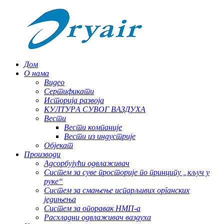
Дом
О нама
Видео
Сертификати
Историја развоја
КУЛТУРА СУВОГ ВАЗДУХА
Вести
Вести компаније
Вести из индустрије
Објекат
Производи
Адсорбујући одвлаживач
Систем за суве просторије по принципу „кључ у
руке“
Систем за смањење испарљивих органских
једињења
Систем за опоравак НМП-а
Расхладни одвлаживач ваздуха