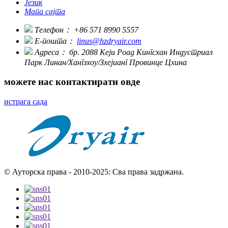
Језик
Мапа сајта
Телефон：
+86 571 8990 5557
Е-пошта：
linus@hzdryair.com
Адреса：
бр. 2088 Кеји Роад Кингсхан Индустриал
Парк Линан/Хангзхоу/Зхејианг Провинце Цхина
можете нас контактирати овде
истрага сада
© Ауторска права - 2010-2025: Сва права задржана.