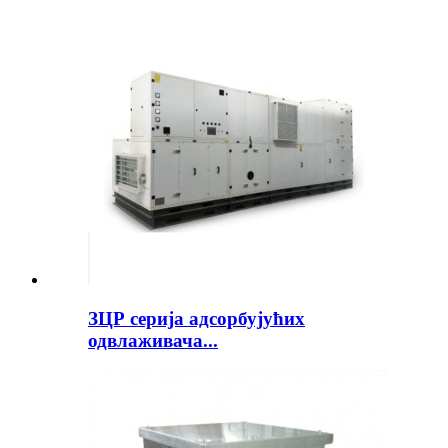
ЗЦР серија адсорбујућих
одвлаживача...