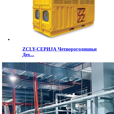
ZCLY-СЕРИЈА Четворогодишњи
Дех...