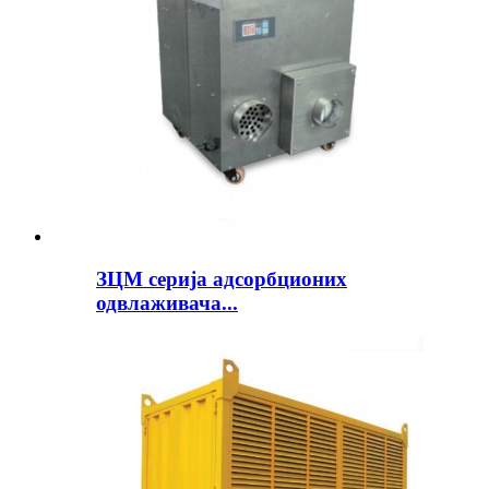
ЗЦМ серија адсорбционих
одвлаживача...