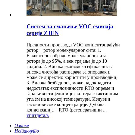
Систем за смањење VOC емисија
серије ZJEN
Предности производа VOC концентрирајући
ротор + ротор молекуларног сита: 1.
Ефикасност обраде молекуларног сита
ротора је до 95%, а век трајања је до 10
година. 2. Висока економска ефикасност:
висока чистоћа растварача за опоравак и
може се директно користити у производњи,
3. Висока безбедност, може надокнадити
недостатак експлозивности RTO опреме и
запаљивости јединице филтера са активним
угљем на високој температури. Издувни
гасови високе концентрације: Дубока
кондензација + RTO (регенеративни ...
упит
детаљ
Ознаке
Истакнуто