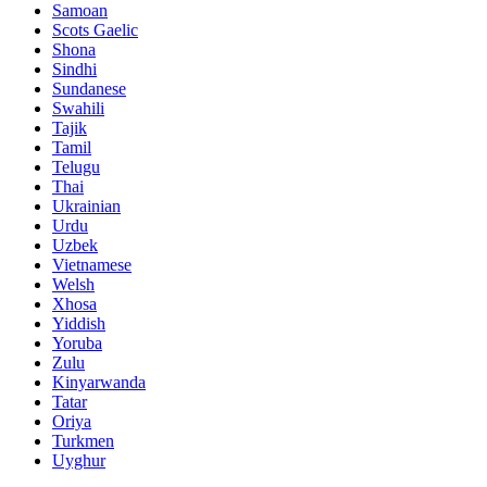
Samoan
Scots Gaelic
Shona
Sindhi
Sundanese
Swahili
Tajik
Tamil
Telugu
Thai
Ukrainian
Urdu
Uzbek
Vietnamese
Welsh
Xhosa
Yiddish
Yoruba
Zulu
Kinyarwanda
Tatar
Oriya
Turkmen
Uyghur