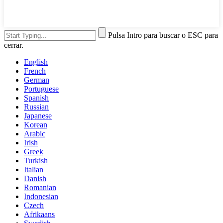
Pulsa Intro para buscar o ESC para
cerrar.
English
French
German
Portuguese
Spanish
Russian
Japanese
Korean
Arabic
Irish
Greek
Turkish
Italian
Danish
Romanian
Indonesian
Czech
Afrikaans