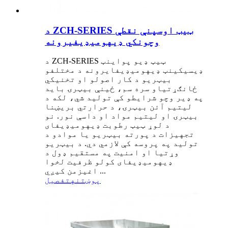
د ZCH-SERIES ټیټ اوسپنې نقطې
وچونکي ډیهومیډیفیرونه
د ZCH-SERIES ټیټ ډیو پواینټ
ډیسیکینټ ډیهومیډیفایرونه د مختلفو
بیټریو د کار اصولو او تخنیکي
ځانګړتیاو سره سم، ځینې بیټرۍ باید
په ډیر وچو شرایطو کې تولید شي، لکه د
لیتیم آئن بیټرۍ، د حرارتي بریښنا
بیټرۍ او لیتیم مواد او داسې نور. نو
د لوړ ټیټ رطوبت ډیهومیډیفای
تجهیزات د پورته بیټریو یا موادو د
تولید په پروسه کې لازمي دي. د بیټریو
وړتیا او امنیت په مستقیم ډول د
ډیهومیډیفای کولو ظرفیت لخوا
اغیزمن کیږي ...
پوښتنه
تفصیل