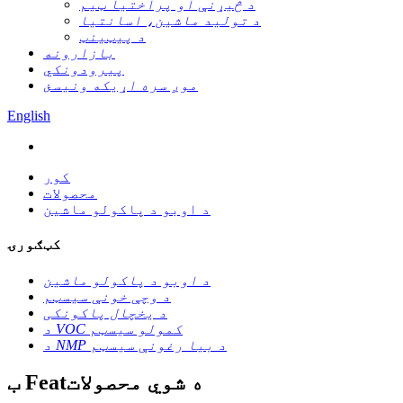
د څیړنې او پراختیا ټیم
د تولید ماشین، اسانتیا
د پیټینټ
بازارونه
پیرودونکي
موږ سره اړیکه ونیسئ
English
کور
محصولات
د اوبو د پاکولو ماشین
کټګورۍ
د اوبو د پاکولو ماشین
د وچې خونې سیسټم
د یخچال پاکونکی
د VOC کمولو سیسټم
د NMP د بیا رغونې سیسټم
ب Featه شوي محصولات