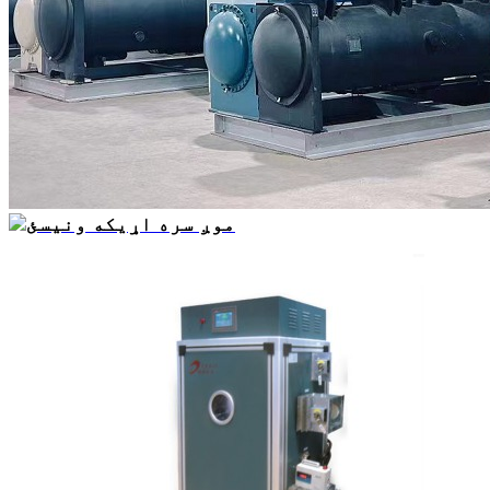
موږ سره اړیکه ونیسئ