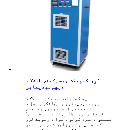
د ZCJ لړۍ کمپیکٹ ډیسیکینټ
ډیهومیډیفایر
د ZCJ لړۍ کمپیکټ ډیسیکینټ
ډیهومیډیفایر په ځانګړي ډول د
بانکونو، آرشیفونو، زیرمو،
ګودامونو، نظامي او نورو خزانو/
قیمتي ذخیره کولو د هوا د رطوبت لرې
کولو لپاره ډیزاین شوی دی. زموږ
سیسټم پرمختللی ډیسیکینټ روټر