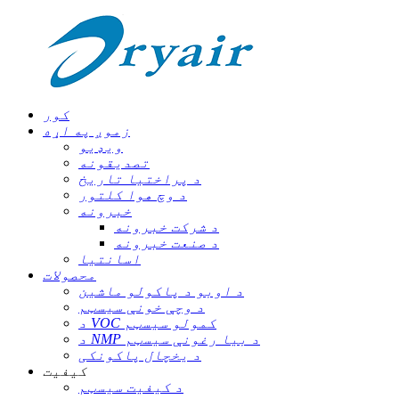
کور
زموږ په اړه
ویډیو
تصدیقونه
د پراختیا تاریخ
د وچ هوا کلتور
خبرونه
د شرکت خبرونه
د صنعت خبرونه
اسانتیا
محصولات
د اوبو د پاکولو ماشین
د وچې خونې سیسټم
د VOC کمولو سیسټم
د NMP د بیا رغونې سیسټم
د یخچال پاکونکی
کیفیت
د کیفیت سیسټم