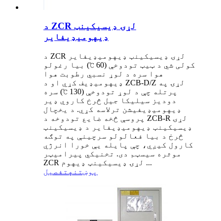
د ZCR لړۍ ډیسیکینټ
ډیهومیډیفایر
د ZCR لړۍ ډیسیکینټ ډیهومیډیفایر
کولی شي د ټیټ تودوخې (60 ℃) بیا رغولو
هوا سره د لوړ نسبي رطوبت هوا
ډیهومیډیف کړي او د ZCB-D/Z لړۍ په
پرتله چې د لوړ تودوخې (130 ℃) سره
دودیز سیلیکا جیل څرخ کاروي ډیر
ډیهومیډیفیشن ترلاسه کړي. د یخچال
پروسې څخه ضایع تودوخه د ZCB-R لړۍ
ډیسیکینټ ډیهومیډیفایر د ډیسیکینټ
څرخ د بیا فعالولو سرچینې په توګه
کارول کیږي، چې پایله یې خورا انرژي
موثره سیسټم دی. تخنیکي پیرامیټر
ZCR لړۍ ډیسیکینټ ډیهوم ...
پوښتنه
تفصیل