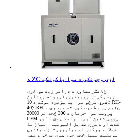
د ZC لړۍ وچونکي د هوا پاکونکي
ځانګړتیاوې د ډرایر زیډ سي لړۍ
ډیسیکینټ ډیهومیډیفیرونه ډیزاین
شوي ترڅو هوا په مؤثره توګه د 10٪ RH-
40٪ RH څخه ټیټ رطوبت کچې ته ورسوي. د
پروسس هوا جریان د 300 څخه تر 30000
CFM پورې شتون لري. د واحد پوښ د لوړ
شدت او د سړې ضد پل المونیم الیاژ یا
فولادو چوکاټ او پولیوریتان سینڈوچ
موصلیت پینل څخه جوړ شوی ترڅو د صفر