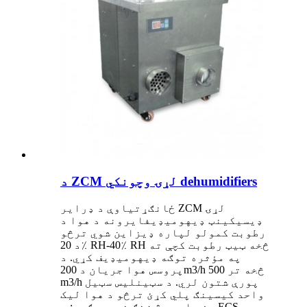
د ZCM لړۍ وچونکي dehumidifiers
ځانګړتیاوې د ډرایر ZCM لړۍ
ډیسیکینټ ډیهومیډیفایرونه د هوا د
رطوبت کمولو لپاره ډیزاین شوي ترڅو
د 20٪ RH-40٪ RH څخه ټیټ رطوبت کچې ته
په مؤثره توګه ډیهومیډیف کړي. د
پروسس هوا جریان د 200m3/h څخه تر 500
m3/h پورې شتون لري. د سټینلیس سټیل
واحد کیسینګ پلي کړئ ترڅو د هوا لیک
صفر او هیڅ زنګ نه وي. ګټې: د ECS