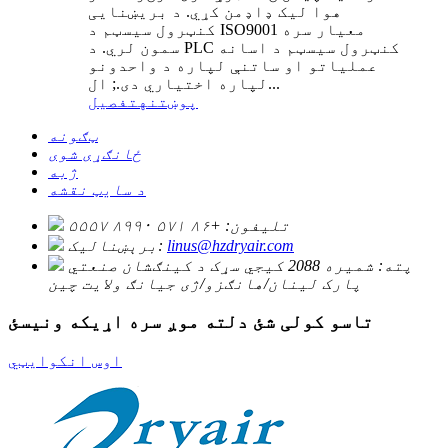
هوا لیک ډاډمن کړي. د بریښنایی
کنټرول سیسټم د ISO9001 معیار سره
سمون لري. د PLC کنټرول سیسټم د اسانه
عملیاتو او ساتنې لپاره د واحدونو
لپاره اختیاري دی.; ال...
پوښتنه
تفصیل
ټګونه
ځانګړی شوی
ژبه
د سایټ نقشه
تلیفون:
+۸۶ ۵۷۱ ۸۹۹۰ ۵۵۵۷
linus@hzdryair.com
برېښنالیک:
پته:
شمیره 2088 کیجي سړک د کینګشان صنعتي
پارک لینان/هانګزو/ژی جیانګ ولایت چین
تاسو کولی شئ دلته موږ سره اړیکه ونیسئ
اوس انکوایټي