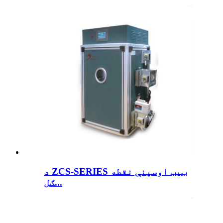
د ZCS-SERIES ټیټ اوسپنې نقطه
ګل...