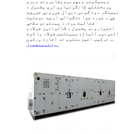
ډیسیکینټ ډیهومیډیفایرونه ډیری
پرمختللي ځانګړتیاوې لري پشمول د
نوښتګر دوه ګونی دیوال جوړونې جوړښت
چې د غوره هوا تنګوالي او ښه موصلیت
فعالیت سره. د پینلونو سطحې
اختیارونه پشمول د ګالوانیز فولاد،
المونیم الیاژ، سټینلیس فولاد یا کوم
ترکیب اغیزمنتوب ته اجازه ورکوي ...
پوښتنه
تفصیل