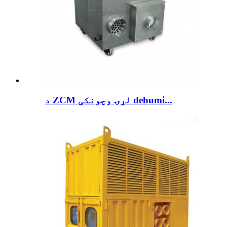
د ZCM لړۍ وچونکی dehumi...