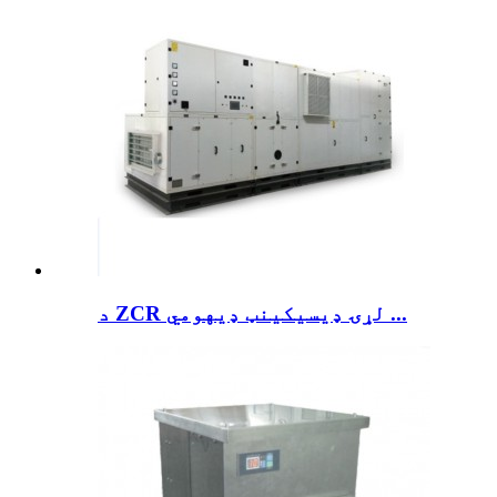
د ZCR لړۍ ډیسیکینټ ډیهومي ...