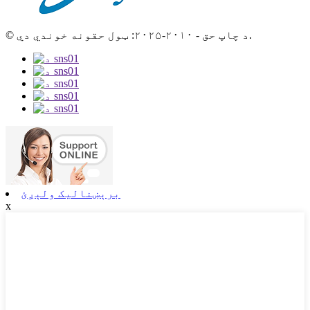
© د چاپ حق - ۲۰۱۰-۲۰۲۵: ټول حقونه خوندي دي.
برېښنالیک ولېږئ
x