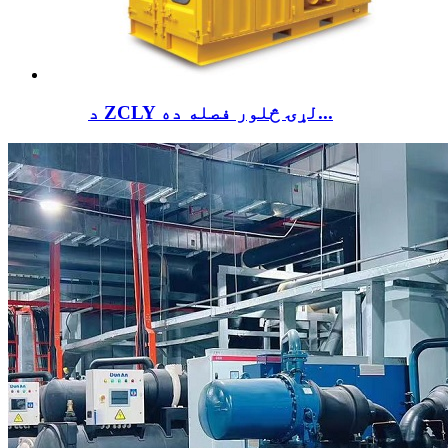
د ZCLY لړۍ څلور فصله ده...