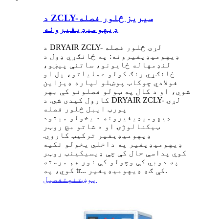
د ZCLY-سیریز څلور فصله
ډیهومیډیفیرونه
د DRYAIR ZCLY- لړۍ څلور فصله
ډیهومیډیفیرونه: په ځانګړي ډول د
لنډمهاله ځایونو، ساتنې پیښو،
ځانګړي رنګ کولو عملیاتو، پل او
فولادي چوکاټ پوښلو لپاره ډیزاین
شوي، او د کال په ټولو فصلونو کې بهر
کارول کیدی شي. د DRYAIR ZCLY- لړۍ
پورټ ایبل څلور فصله
ډیهومیډیفیرونه د یخولو میتود
ټیکنالوژۍ او د شاتو مچ روټر
ډیهومیډیفیر ترکیب کاروي.
ډیهومیډیفیر په داخلي یخولو تکیه
کوي پداسې حال کې چې ډیسیکینټ روټر
په دوبي کې وچولو کې نور هم مرسته
کوي، په tr... کې ګډ ډیهومیډیفیر.
پوښتنه
تفصیل