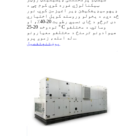
ټیکنالوژي غوره کوي کوم چې د
ډیهومیډیفکیشن ډیر اغیزمن کوي. نور
څه دي، د یخولو وروسته کویل اختیاري
دی ترڅو د ځای نسبي رطوبت 20-40٪، او
تودوخه 20-25 ° C وساتي. د مختلفو
هیوادونو ترمنځ د مختلفو معیارونو
له امله، زموږ پرو...
پوښتنه
تفصیل