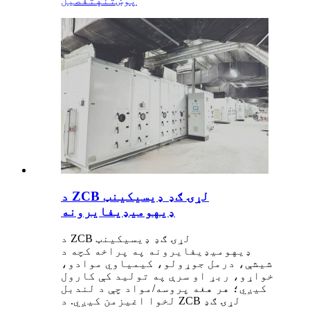
پوښتنه
تفصیل
د ZCB لړۍ ګډ ډیسیکینټ
ډیهومیډیفایرونه
د ZCB لړۍ ګډ ډیسیکینټ
ډیهومیډیفایرونه په پراخه کچه د
شیشې، درمل جوړولو، کیمیاوي موادو،
خواړو، ربړ او سرې په تولید کې کارول
کیږي؛ هر هغه پروسه/مواد چې د لندبل
لخوا اغیزمن کیږي. د ZCB لړۍ ګډ