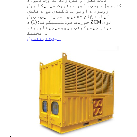
کنټرول سیسټم لوړ موثریت سیلیکا جیل
روټر، د اوبو پاک کیدی شي د غلطۍ
لپاره ځان تشخیص د سټینلیس سټیل
جوړښت غوښتنلیکونه: (1) د ZCM لړۍ
مینی ډیسیکینټ ډیهومیډیفایرونه
تخنیک ...
پوښتنه
تفصیل