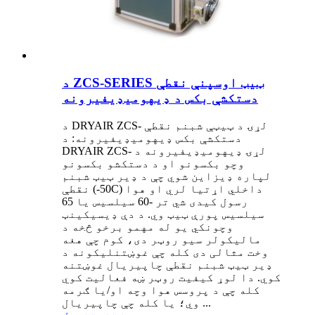
د ZCS-SERIES ټیټ اوسپنې نقطې
دستکشې بکس د ډیهومیډیفیرونه
د DRYAIR ZCS- لړۍ د ټیټې شبنم نقطې
دستکشې بکس ډیهومیډیفیرونه: د
DRYAIR ZCS- لړۍ ډیهومیډیفیرونه د
وچو بکسونو او د دستکشو بکسونو
لپاره ډیزاین شوي چې د ډیر ټیټ شبنم
نقطې (-50C) داخلي اړتیا لري او هوا
رسول کیدی شي تر -60 سیلسیس یا 65
سیلسیس پورې ټیټ وي. د دې ډیسیکینټ
وچونکي یو له مهمو برخو څخه د
مالیکولر سیو روټر دی، کوم چې هغه
وخت مثالی دی کله چې غوښتنلیکونه د
ډیر ټیټ شبنم نقطې چاپیریال غوښتنه
کوي. دا لوړ کیفیت روټر ښه فعالیت کوي
کله چې د پروسس هوا وچه او/یا ګرمه
وي؛ یا کله چې چاپیریال ...