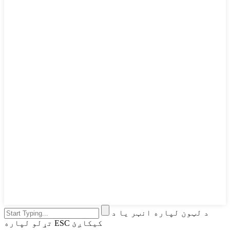
د لټون لپاره انټر یا د
تړلو لپاره ESC کیکاږئ