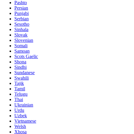
Pashto
Persian
Punjabi
Serbian
Sesotho
Sinhala
Slovak
Slovenian
Somali
Samoan
Scots Gaelic
Shona
Sindhi
Sundanese
Swahili
Tajik
Tamil
Telugu
Thai
Ukrainian
Urdu
Uzbek
Vietnamese
Welsh
Xhosa