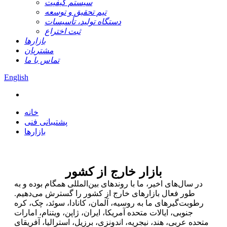
سیستم کیفیت
تیم تحقیق و توسعه
دستگاه تولید، تأسیسات
ثبت اختراع
بازارها
مشتریان
تماس با ما
English
خانه
پشتیبانی فنی
بازارها
بازار خارج از کشور
در سال‌های اخیر، ما با روندهای بین‌المللی همگام بوده و به
طور فعال بازارهای خارج از کشور را گسترش می‌دهیم.
رطوبت‌گیرهای ما به روسیه، آلمان، کانادا، سوئد، چک، کره
جنوبی، ایالات متحده آمریکا، ایران، ژاپن، ویتنام، امارات
متحده عربی، هند، نیجریه، اندونزی، برزیل، استرالیا، آفریقای