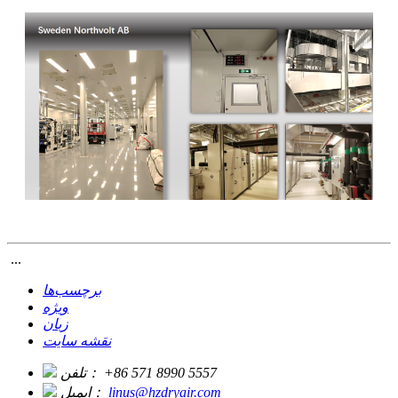
‎‏‎ ...
برچسب‌ها
ویژه
زبان
نقشه سایت
‎+86 571 8990 5557‎
تلفن：
linus@hzdryair.com
ایمیل：