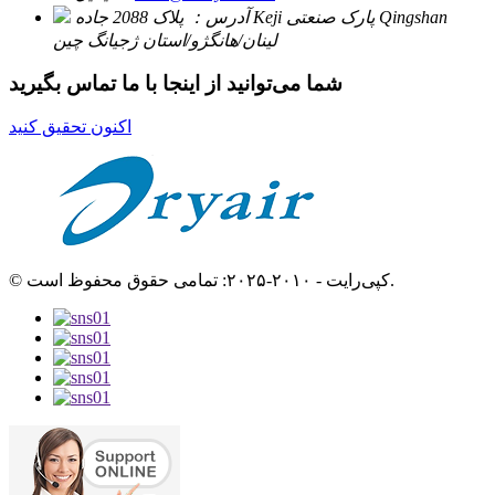
آدرس：
پلاک 2088 جاده Keji پارک صنعتی Qingshan
لینان/هانگژو/استان ژجیانگ چین
شما می‌توانید از اینجا با ما تماس بگیرید
اکنون تحقیق کنید
© کپی‌رایت - ۲۰۱۰-۲۰۲۵: تمامی حقوق محفوظ است.