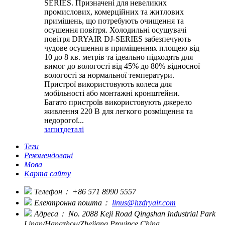
SERIES. Призначені для невеликих
промислових, комерційних та житлових
приміщень, що потребують очищення та
осушення повітря. Холодильні осушувачі
повітря DRYAIR DJ-SERIES забезпечують
чудове осушення в приміщеннях площею від
10 до 8 кв. метрів та ідеально підходять для
вимог до вологості від 45% до 80% відносної
вологості за нормальної температури.
Пристрої використовують колеса для
мобільності або монтажні кронштейни.
Багато пристроїв використовують джерело
живлення 220 В для легкого розміщення та
недорогої...
запит
деталі
Теги
Рекомендовані
Мова
Карта сайту
Телефон：
+86 571 8990 5557
Електронна пошта：
linus@hzdryair.com
Адреса：
No. 2088 Keji Road Qingshan Industrial Park
Linan/Hangzhou/Zhejiang Province China