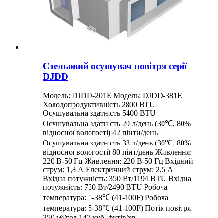
Стельовий осушувач повітря серії
DJDD
Модель: DJDD-201E Модель: DJDD-381E
Холодопродуктивність 2800 BTU
Осушувальна здатність 5400 BTU
Осушувальна здатність 20 л/день (30℃, 80%
відносної вологості) 42 пінти/день
Осушувальна здатність 38 л/день (30℃, 80%
відносної вологості) 80 пінт/день Живлення:
220 В-50 Гц Живлення: 220 В-50 Гц Вхідний
струм: 1,8 А Електричний струм: 2,5 А
Вхідна потужність: 350 Вт/1194 BTU Вхідна
потужність: 730 Вт/2490 BTU Робоча
температура: 5-38℃ (41-100F) Робоча
температура: 5-38℃ (41-100F) Потік повітря
250 м³/год 147 куб. футів/хв ...