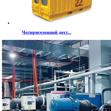
Чотирисезонний дехт...