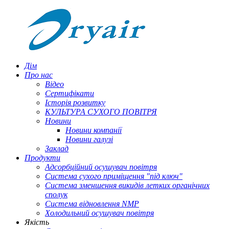
Дім
Про нас
Відео
Сертифікати
Історія розвитку
КУЛЬТУРА СУХОГО ПОВІТРЯ
Новини
Новини компанії
Новини галузі
Заклад
Продукти
Адсорбційний осушувач повітря
Система сухого приміщення "під ключ"
Система зменшення викидів летких органічних
сполук
Система відновлення NMP
Холодильний осушувач повітря
Якість