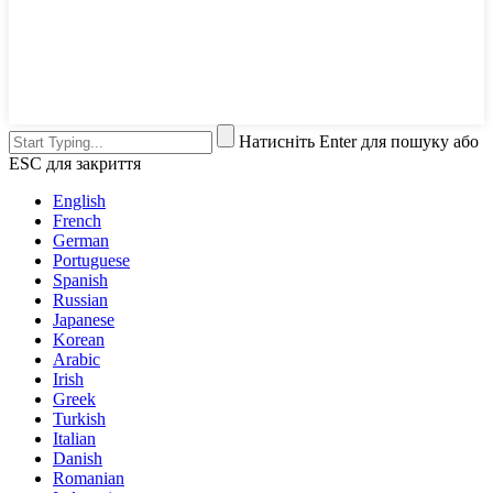
Натисніть Enter для пошуку або
ESC для закриття
English
French
German
Portuguese
Spanish
Russian
Japanese
Korean
Arabic
Irish
Greek
Turkish
Italian
Danish
Romanian