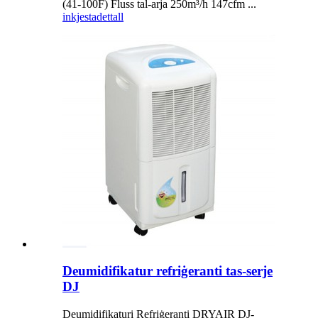
(41-100F) Fluss tal-arja 250m³/h 147cfm ...
inkjesta
dettall
Deumidifikatur refriġeranti tas-serje
DJ
Deumidifikaturi Refriġeranti DRYAIR DJ-