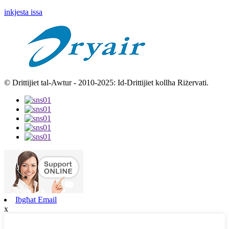
inkjesta issa
© Drittijiet tal-Awtur - 2010-2025: Id-Drittijiet kollha Riżervati.
Ibgħat Email
x