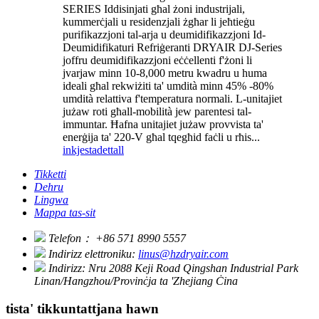
SERIES Iddisinjati għal żoni industrijali,
kummerċjali u residenzjali żgħar li jeħtieġu
purifikazzjoni tal-arja u deumidifikazzjoni Id-
Deumidifikaturi Refriġeranti DRYAIR DJ-Series
joffru deumidifikazzjoni eċċellenti f'żoni li
jvarjaw minn 10-8,000 metru kwadru u huma
ideali għal rekwiżiti ta' umdità minn 45% -80%
umdità relattiva f'temperatura normali. L-unitajiet
jużaw roti għall-mobilità jew parentesi tal-
immuntar. Ħafna unitajiet jużaw provvista ta'
enerġija ta' 220-V għal tqegħid faċli u rħis...
inkjesta
dettall
Tikketti
Dehru
Lingwa
Mappa tas-sit
Telefon：
+86 571 8990 5557
Indirizz elettroniku:
linus@hzdryair.com
Indirizz:
Nru 2088 Keji Road Qingshan Industrial Park
Linan/Hangzhou/Provinċja ta 'Zhejiang Ċina
tista' tikkuntattjana hawn