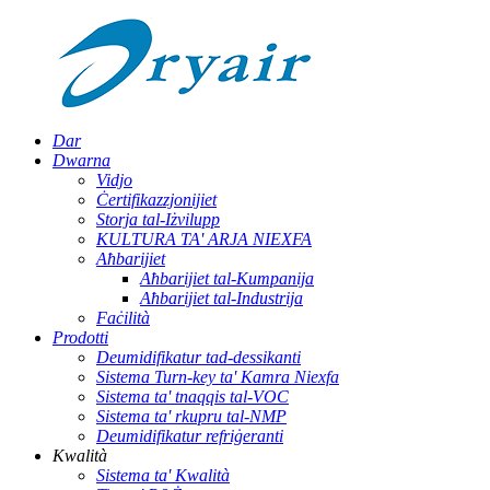
Dar
Dwarna
Vidjo
Ċertifikazzjonijiet
Storja tal-Iżvilupp
KULTURA TA' ARJA NIEXFA
Aħbarijiet
Aħbarijiet tal-Kumpanija
Aħbarijiet tal-Industrija
Faċilità
Prodotti
Deumidifikatur tad-dessikanti
Sistema Turn-key ta' Kamra Niexfa
Sistema ta' tnaqqis tal-VOC
Sistema ta' rkupru tal-NMP
Deumidifikatur refriġeranti
Kwalità
Sistema ta' Kwalità