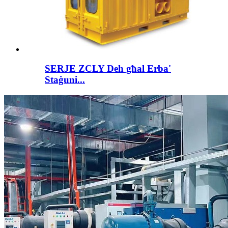
SERJE ZCLY Deh għal Erba'
Staġuni...