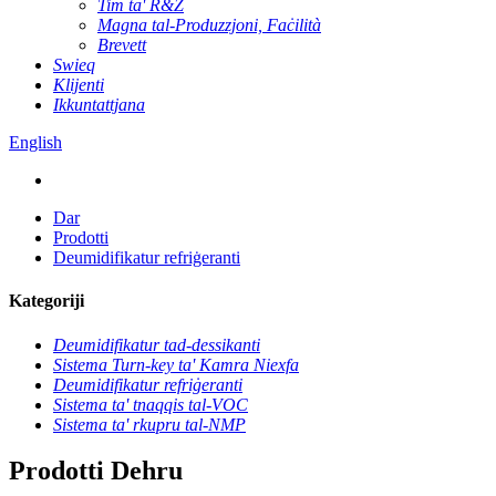
Tim ta' R&Ż
Magna tal-Produzzjoni, Faċilità
Brevett
Swieq
Klijenti
Ikkuntattjana
English
Dar
Prodotti
Deumidifikatur refriġeranti
Kategoriji
Deumidifikatur tad-dessikanti
Sistema Turn-key ta' Kamra Niexfa
Deumidifikatur refriġeranti
Sistema ta' tnaqqis tal-VOC
Sistema ta' rkupru tal-NMP
Prodotti Dehru