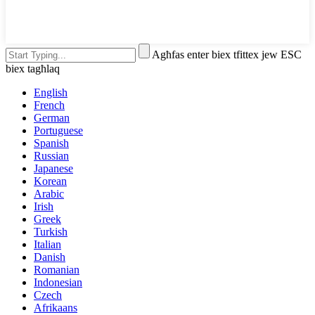
Agħfas enter biex tfittex jew ESC
biex tagħlaq
English
French
German
Portuguese
Spanish
Russian
Japanese
Korean
Arabic
Irish
Greek
Turkish
Italian
Danish
Romanian
Indonesian
Czech
Afrikaans