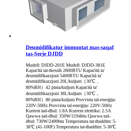
Deumidifikatur immuntat mas-saqaf
tas-Serje DJDD
Mudell: DJDD-201E Mudell: DJDD-381E
Kapaċità tat-tkessiħ 2800BTU Kapaċità ta'
deumidifikazzjoni 5400BTU Kapaċità ta'
deumidifikazzjoni 20L/kuljum（30℃，
80%RH）42 pinta/kuljum Kapaċità ta'
deumidifikazzjoni 38L/kuljum（30℃，
80%RH）80 pinta/kuljum Provvista tal-enerġija:
220V-50Hz Provvista tal-enerġija: 220V-50Hz
Kurrent tad-dħul: 1.8A Kurrent elettriku: 2.5A
Qawwa tad-dħul: 350W/1194btu Qawwa tad-
dħul: 730W/2490btu Temperatura tat-tħaddim: 5-
38℃ (41-100F) Temperatura tat-tħaddim: 5-38℃