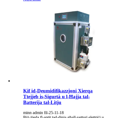
Kif id-Deumidifikazzjoni Xierqa
Ttejjeb is-Sigurtà u l-Ħajja tal-
Batterija tal-Litju
minn admin fil-25-11-18
Biż-żieda fl-aptit tad-dinja għall-vetturi elettriċi u