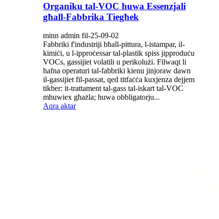
Organiku tal-VOC huwa Essenzjali
għall-Fabbrika Tiegħek
minn admin fil-25-09-02
Fabbriki f'industriji bħall-pittura, l-istampar, il-
kimiċi, u l-ipproċessar tal-plastik spiss jipproduċu
VOCs, gassijiet volatili u perikolużi. Filwaqt li
ħafna operaturi tal-fabbriki kienu jinjoraw dawn
il-gassijiet fil-passat, qed titfaċċa kuxjenza dejjem
tikber: it-trattament tal-gass tal-iskart tal-VOC
mhuwiex għażla; huwa obbligatorju...
Aqra aktar