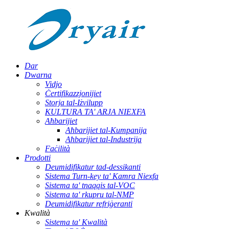
Dar
Dwarna
Vidjo
Ċertifikazzjonijiet
Storja tal-Iżvilupp
KULTURA TA' ARJA NIEXFA
Aħbarijiet
Aħbarijiet tal-Kumpanija
Aħbarijiet tal-Industrija
Faċilità
Prodotti
Deumidifikatur tad-dessikanti
Sistema Turn-key ta' Kamra Niexfa
Sistema ta' tnaqqis tal-VOC
Sistema ta' rkupru tal-NMP
Deumidifikatur refriġeranti
Kwalità
Sistema ta' Kwalità