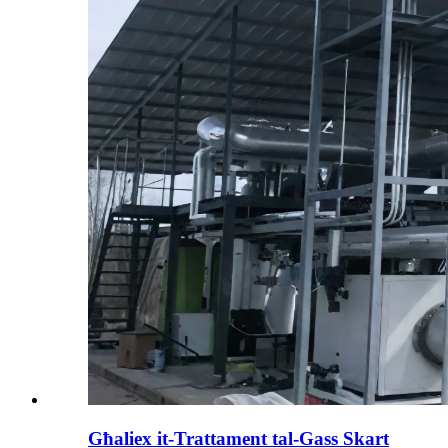
Għaliex it-Trattament tal-Gass Skart