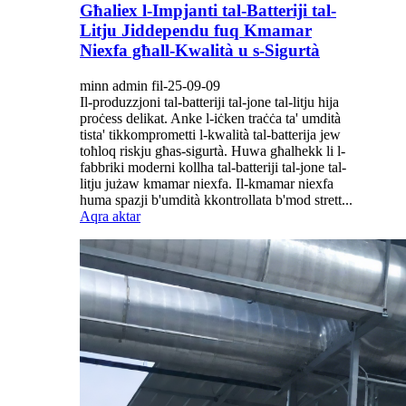
Għaliex l-Impjanti tal-Batteriji tal-
Litju Jiddependu fuq Kmamar
Niexfa għall-Kwalità u s-Sigurtà
minn admin fil-25-09-09
Il-produzzjoni tal-batteriji tal-jone tal-litju hija
proċess delikat. Anke l-iċken traċċa ta' umdità
tista' tikkomprometti l-kwalità tal-batterija jew
toħloq riskju għas-sigurtà. Huwa għalhekk li l-
fabbriki moderni kollha tal-batteriji tal-jone tal-
litju jużaw kmamar niexfa. Il-kmamar niexfa
huma spazji b'umdità kkontrollata b'mod strett...
Aqra aktar