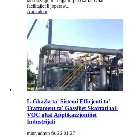
tad-dożaġġ, u l-ħajja fuq l-ixkaffa. Għal
faċilitajiet li joperaw...
Aqra aktar
L-Għażla ta' Sistemi Effiċjenti ta'
Trattament ta' Gassijiet Skartati tal-
VOC għal Applikazzjonijiet
Industrijali
minn admin fis-26-01-27