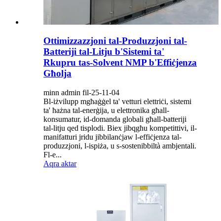
Ottimizzazzjoni tal-Produzzjoni tal-
Batteriji tal-Litju b'Sistemi ta'
Rkupru tas-Solvent NMP b'Effiċjenza
Għolja
minn admin fil-25-11-04
Bl-iżvilupp mgħaġġel ta' vetturi elettriċi, sistemi
ta' ħażna tal-enerġija, u elettronika għall-
konsumatur, id-domanda globali għall-batteriji
tal-litju qed tisplodi. Biex jibqgħu kompetittivi, il-
manifatturi jridu jibbilanċjaw l-effiċjenza tal-
produzzjoni, l-ispiża, u s-sostenibbiltà ambjentali.
Fl-e...
Aqra aktar