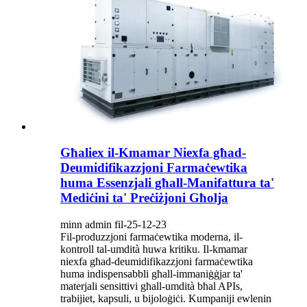
Għaliex il-Kmamar Niexfa għad-
Deumidifikazzjoni Farmaċewtika
huma Essenzjali għall-Manifattura ta'
Mediċini ta' Preċiżjoni Għolja
minn admin fil-25-12-23
Fil-produzzjoni farmaċewtika moderna, il-
kontroll tal-umdità huwa kritiku. Il-kmamar
niexfa għad-deumidifikazzjoni farmaċewtika
huma indispensabbli għall-immaniġġjar ta'
materjali sensittivi għall-umdità bħal APIs,
trabijiet, kapsuli, u bijoloġiċi. Kumpaniji ewlenin