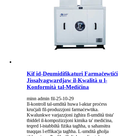
Kif id-Deumidifikaturi Farmaċewtiċi
Jissalvagwardjaw il-Kwalità u l-
Konformità tal-Mediċina
minn admin fil-25-10-29
Il-kontroll tal-umdità huwa l-aktar proċess
kruċjali fil-produzzjoni farmaċewtika.
Kwalunkwe varjazzjoni żgħira fl-umdità tista'
tbiddel il-kompożizzjoni kimika ta' mediċina,
teqred l-istabbiltà fiżika tagħha, u saħansitra
tnaqqas l-effikaċja tagħha. L-umdità għolja