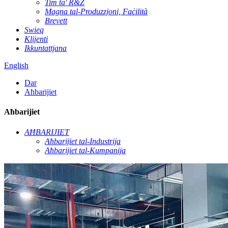
Tim ta' R&Ż
Magna tal-Produzzjoni, Faċilità
Brevett
Swieq
Klijenti
Ikkuntattjana
English
Dar
Aħbarijiet
Aħbarijiet
AĦBARIJIET
Aħbarijiet tal-Industrija
Aħbarijiet tal-Kumpanija