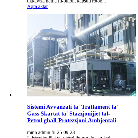
tikkawża nefħa fil-pilloli, kapsuli rotob...
Aqra aktar
Sistemi Avvanzati ta' Trattament ta'
Gass Skartat ta' Stazzjonijiet tal-
Petrol għall-Protezzjoni Ambjentali
minn admin fil-25-09-23
L-istazzjonijiet tal-petrol jipprovdu servizzi