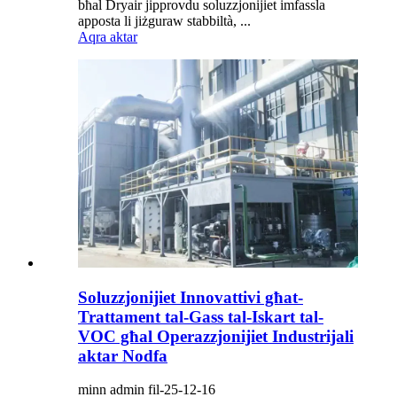
bħal Dryair jipprovdu soluzzjonijiet imfassla
apposta li jiżguraw stabbiltà, ...
Aqra aktar
Soluzzjonijiet Innovattivi għat-
Trattament tal-Gass tal-Iskart tal-
VOC għal Operazzjonijiet Industrijali
aktar Nodfa
minn admin fil-25-12-16