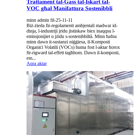
Trattament tal-Gass tal-Iskart tal-
VOC għal Manifattura Sostenibbli
minn admin fil-25-11-11
Biż-żieda fir-regolamenti ambjentali madwar id-
dinja, l-industriji jridu jistinkaw biex inaqqsu l-
emissjonijiet u jżidu s-sostenibbiltà. Minn ħafna
minn dawn it-sustanzi niġġiesa, il-Komposti
Organiċi Volatili (VOCs) huma fost l-aktar ħorox
fir-rigward tal-effett tagħhom. Dawn il-komposti,
em...
Aqra aktar