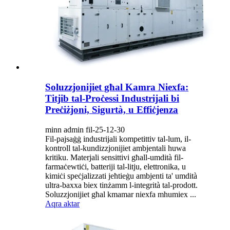
Soluzzjonijiet għal Kamra Niexfa:
Titjib tal-Proċessi Industrijali bi
Preċiżjoni, Sigurtà, u Effiċjenza
minn admin fil-25-12-30
Fil-pajsaġġ industrijali kompetittiv tal-lum, il-
kontroll tal-kundizzjonijiet ambjentali huwa
kritiku. Materjali sensittivi għall-umdità fil-
farmaċewtiċi, batteriji tal-litju, elettronika, u
kimiċi speċjalizzati jeħtieġu ambjenti ta' umdità
ultra-baxxa biex tinżamm l-integrità tal-prodott.
Soluzzjonijiet għal kmamar niexfa mhumiex ...
Aqra aktar