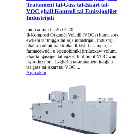
Trattament tal-Gass tal-Iskart tal-
VOC għall-Kontroll tal-Emissjonijiet
Industrijali
minn admin fis-26-01-20
Il-Komposti Organiċi Volatili (VOCs) huma sors
ewlieni ta’ tniġġis tal-arja industrijali. Industriji
bħall-manifattura kimika, il-kisi, l-istampar, il-
farmaċewtiċi, u l-petrokimiki jirrilaxxaw volumi
kbar ta’ gassijiet tal-egżost li fihom il-VOC waqt
il-produzzjoni. L-għażla tat-trattament it-tajjeb
tal-gass tal-iskart tal-VOC ...
Aqra aktar