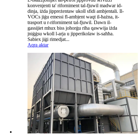
konvenjenti ta' riforniment tal-fjuwil madwar id-
dinja, iżda jippreżentaw ukoll sfidi ambjentali. Il-
VOCs jiġu emessi fl-ambjent waqt il-ħażna, it-
trasport u r-riforniment tal-fjuwil. Dawn il-
gassijiet mhux biss joħorġu riħa qawwija iżda
jniġġsu wkoll l-arja u jipperikolaw is-saħħa.
Sabiex jiġi rimedjat...
Aqra aktar