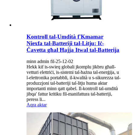
Kontroll tal-Umdità f'Kmamar
Niexfa tal-Batteriji tal-Litju: Iċ-
Ċavetta għal Ħajja Itwal tal-Batterija
minn admin fil-25-12-02
Hekk kif is-swieq globali jkomplu jikbru għall-
vetturi elettriċi, is-sistemi tal-ħażna tal-enerġija, u
l-elettronika portabbli, il-kwalità u s-sikurezza tal-
produzzjoni tal-batteriji tal-litju huma aktar
importanti minn qatt qabel. Il-kontroll tal-umdità
jibqa' fattur kritiku fil-manifattura tal-batteriji,
peress li...
Aqra aktar