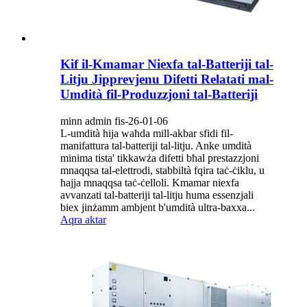
Kif il-Kmamar Niexfa tal-Batteriji tal-
Litju Jipprevjenu Difetti Relatati mal-
Umdità fil-Produzzjoni tal-Batteriji
minn admin fis-26-01-06
L-umdità hija waħda mill-akbar sfidi fil-
manifattura tal-batteriji tal-litju. Anke umdità
minima tista' tikkawża difetti bħal prestazzjoni
mnaqqsa tal-elettrodi, stabbiltà fqira taċ-ċiklu, u
ħajja mnaqqsa taċ-ċelloli. Kmamar niexfa
avvanzati tal-batteriji tal-litju huma essenzjali
biex jinżamm ambjent b'umdità ultra-baxxa...
Aqra aktar