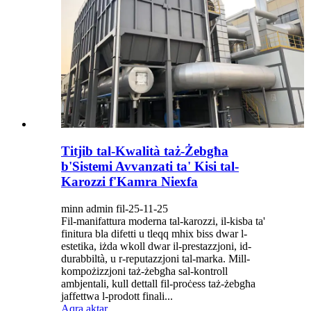
Titjib tal-Kwalità taż-Żebgħa
b'Sistemi Avvanzati ta' Kisi tal-
Karozzi f'Kamra Niexfa
minn admin fil-25-11-25
Fil-manifattura moderna tal-karozzi, il-kisba ta'
finitura bla difetti u tleqq mhix biss dwar l-
estetika, iżda wkoll dwar il-prestazzjoni, id-
durabbiltà, u r-reputazzjoni tal-marka. Mill-
kompożizzjoni taż-żebgħa sal-kontroll
ambjentali, kull dettall fil-proċess taż-żebgħa
jaffettwa l-prodott finali...
Aqra aktar