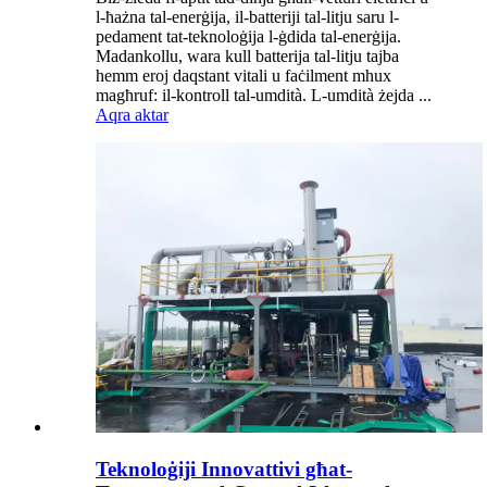
l-ħażna tal-enerġija, il-batteriji tal-litju saru l-
pedament tat-teknoloġija l-ġdida tal-enerġija.
Madankollu, wara kull batterija tal-litju tajba
hemm eroj daqstant vitali u faċilment mhux
magħruf: il-kontroll tal-umdità. L-umdità żejda ...
Aqra aktar
Teknoloġiji Innovattivi għat-