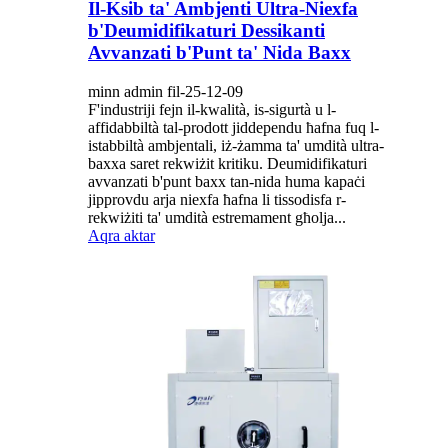
Il-Ksib ta' Ambjenti Ultra-Niexfa
b'Deumidifikaturi Dessikanti
Avvanzati b'Punt ta' Nida Baxx
minn admin fil-25-12-09
F'industriji fejn il-kwalità, is-sigurtà u l-
affidabbiltà tal-prodott jiddependu ħafna fuq l-
istabbiltà ambjentali, iż-żamma ta' umdità ultra-
baxxa saret rekwiżit kritiku. Deumidifikaturi
avvanzati b'punt baxx tan-nida huma kapaċi
jipprovdu arja niexfa ħafna li tissodisfa r-
rekwiżiti ta' umdità estremament għolja...
Aqra aktar