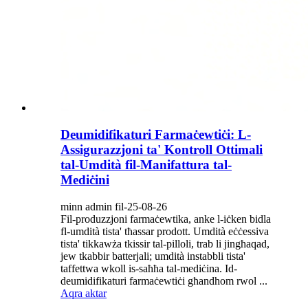
Deumidifikaturi Farmaċewtiċi: L-
Assigurazzjoni ta' Kontroll Ottimali
tal-Umdità fil-Manifattura tal-
Mediċini
minn admin fil-25-08-26
Fil-produzzjoni farmaċewtika, anke l-iċken bidla
fl-umdità tista' tħassar prodott. Umdità eċċessiva
tista' tikkawża tkissir tal-pilloli, trab li jingħaqad,
jew tkabbir batterjali; umdità instabbli tista'
taffettwa wkoll is-saħħa tal-mediċina. Id-
deumidifikaturi farmaċewtiċi għandhom rwol ...
Aqra aktar