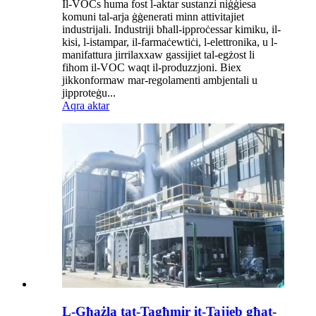
Il-VOCs huma fost l-aktar sustanzi niġġiesa
komuni tal-arja ġġenerati minn attivitajiet
industrijali. Industriji bħall-ipproċessar kimiku, il-
kisi, l-istampar, il-farmaċewtiċi, l-elettronika, u l-
manifattura jirrilaxxaw gassijiet tal-egżost li
fihom il-VOC waqt il-produzzjoni. Biex
jikkonformaw mar-regolamenti ambjentali u
jipproteġu...
Aqra aktar
L-Għażla tat-Tagħmir it-Tajjeb għat-