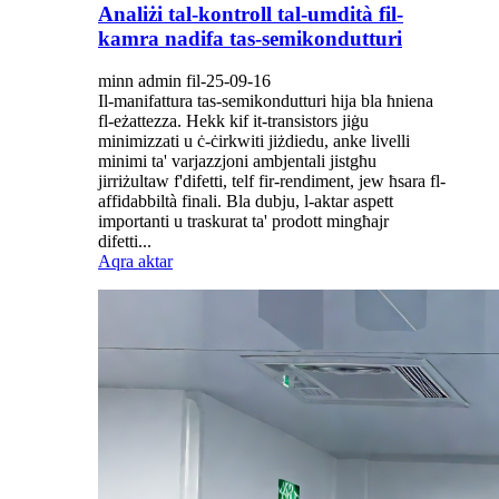
Analiżi tal-kontroll tal-umdità fil-
kamra nadifa tas-semikondutturi
minn admin fil-25-09-16
Il-manifattura tas-semikondutturi hija bla ħniena
fl-eżattezza. Hekk kif it-transistors jiġu
minimizzati u ċ-ċirkwiti jiżdiedu, anke livelli
minimi ta' varjazzjoni ambjentali jistgħu
jirriżultaw f'difetti, telf fir-rendiment, jew ħsara fl-
affidabbiltà finali. Bla dubju, l-aktar aspett
importanti u traskurat ta' prodott mingħajr
difetti...
Aqra aktar