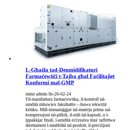
L-Għażla tad-Deumidifikaturi
Farmaċewtiċi t-Tajba għal Faċilitajiet
Konformi mal-GMP
minn admin fis-26-02-24
Fil-manifattura farmaċewtika, il-kontroll tal-
umdità mhuwiex fakultattiv—huwa rekwiżit
kritiku. Mill-immaniġġjar tal-materja prima sal-
kompressjoni tal-pilloli, il-mili tal-kapsuli, u l-
ippakkjar finali, l-umdità eċċessiva tista' taffettwa
direttament l-istabbiltà tal-prodott, il-preċiżjoni