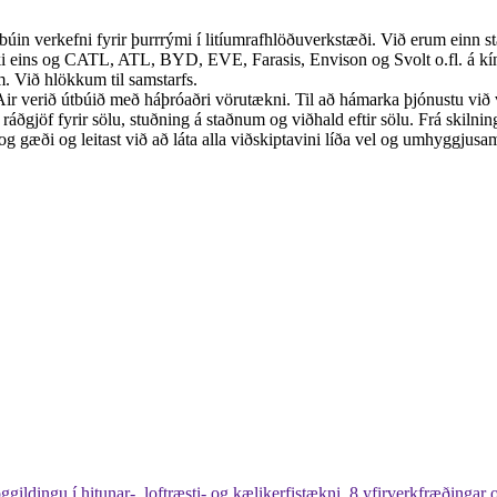
lbúin verkefni fyrir þurrrými í litíumrafhlöðuverkstæði. Við erum einn 
rtæki eins og CATL, ATL, BYD, EVE, Farasis, Envison og Svolt o.fl
m. Við hlökkum til samstarfs.
 verið útbúið með háþróaðri vörutækni. Til að hámarka þjónustu við 
áðgjöf fyrir sölu, stuðning á staðnum og viðhald eftir sölu. Frá skilnin
g gæði og leitast við að láta alla viðskiptavini líða vel og umhyggjusam
ildingu í hitunar-, loftræsti- og kælikerfistækni, 8 yfirverkfræðingar