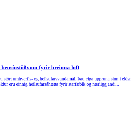
bensínstöðvum fyrir hreinna loft
stórt umhverfis- og heilsufarsvandamál. Þau eiga uppruna sinn í eldsn
dur eru einnig heilsufarsáhætta fyrir starfsfólk og nærliggjandi...