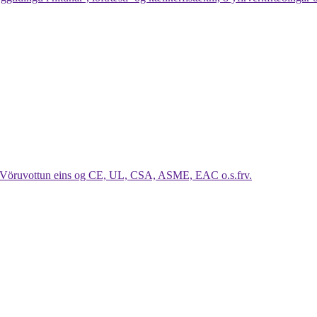
t. Vöruvottun eins og CE, UL, CSA, ASME, EAC o.s.frv.