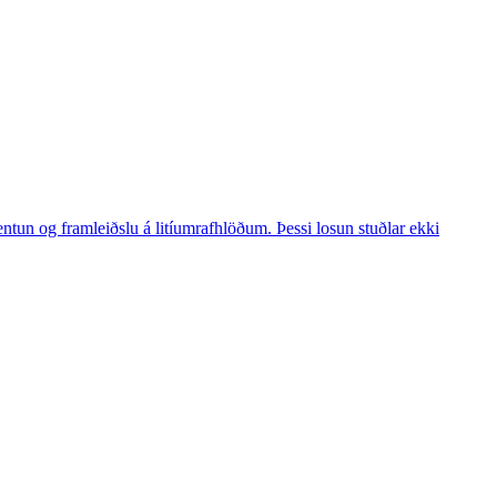
tun og framleiðslu á litíumrafhlöðum. Þessi losun stuðlar ekki