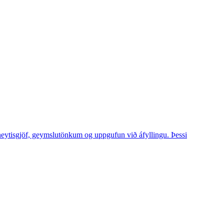
eytisgjöf, geymslutönkum og uppgufun við áfyllingu. Þessi