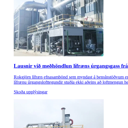
Lausnir við meðhöndlun lífræns úrgangsgass frá 
Rokgjörn lífræn efnasambönd sem myndast á bensínstöðvum eru 
lífrænu úrgangslofttegundir stuðla ekki aðeins að loftmengun hel
Skoða upplýsingar