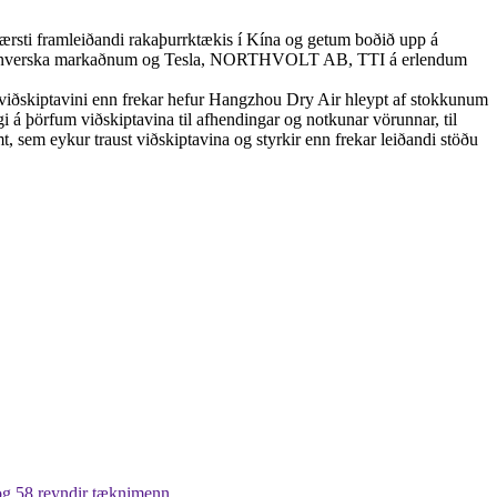
stærsti framleiðandi rakaþurrktækis í Kína og getum boðið upp á
. á kínverska markaðnum og Tesla, NORTHVOLT AB, TTI á erlendum
viðskiptavini enn frekar hefur Hangzhou Dry Air hleypt af stokkunum
gi á þörfum viðskiptavina til afhendingar og notkunar vörunnar, til
t, sem eykur traust viðskiptavina og styrkir enn frekar leiðandi stöðu
 og 58 reyndir tæknimenn