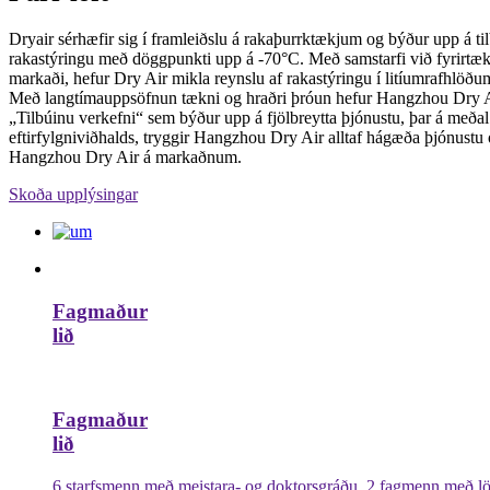
Dryair sérhæfir sig í framleiðslu á rakaþurrktækjum og býður upp á ti
rakastýringu með döggpunkti upp á -70°C. Með samstarfi við fyri
markaði, hefur Dry Air mikla reynslu af rakastýringu í litíumrafhlöðu
Með langtímauppsöfnun tækni og hraðri þróun hefur Hangzhou Dry Air
„Tilbúinu verkefni“ sem býður upp á fjölbreytta þjónustu, þar á meðal r
eftirfylgniviðhalds, tryggir Hangzhou Dry Air alltaf hágæða þjónustu o
Hangzhou Dry Air á markaðnum.
Skoða upplýsingar
Fagmaður
lið
Fagmaður
lið
6 starfsmenn með meistara- og doktorsgráðu, 2 fagmenn með lögg