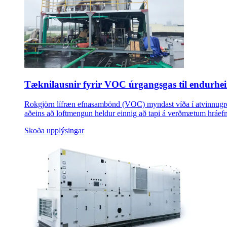
Tæknilausnir fyrir VOC úrgangsgas til endurhe
Rokgjörn lífræn efnasambönd (VOC) myndast víða í atvinnugreinu
aðeins að loftmengun heldur einnig að tapi á verðmætum hráef
Skoða upplýsingar