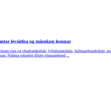
imtar leysiefna og minnkun losunar
m eins og efnaframleiðslu, lyfjaframleiðslu, húðunarframleiðslu, pren
num. Nútíma rokgjörn lífræn efnasambönd ...