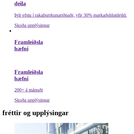
deila
Þrír efstu í rakaþurrkunariðnaði, yfir 30% markaðshlutdeild.
Skoða upplýsingar
Framleiðsla
hæfni
Framleiðsla
hæfni
200+ á mánuði
Skoða upplýsingar
fréttir og upplýsingar