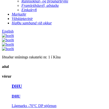
Rannsóknar- og þróunarteymi
Framleiðsluvél, aðstaða
Einkaleyfi
Markaðir
Viðskiptavinir
Hafðu samband við okkur
English
Iðnaðar snúnings rakatæki nr. 1 í Kína
aðal
vörur
DHU
DHU
Lágmarks -70°C DP stjórnun