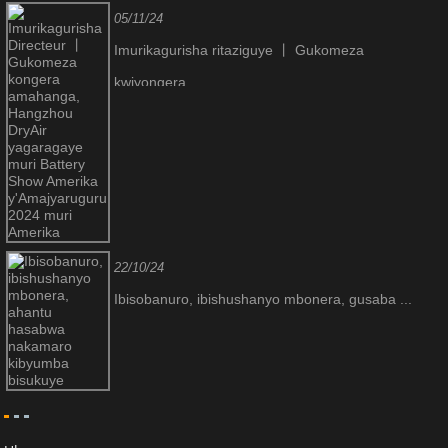
05/11/24
Imurikagurisha ritaziguye 丨 Gukomeza
kwiyongera ...
22/10/24
Ibisobanuro, ibishushanyo mbonera, gusaba ...