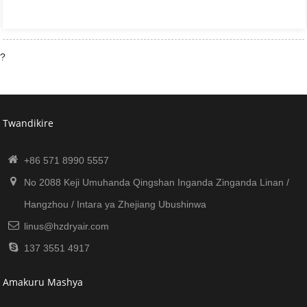
?
Twandikire
+86 571 8990 5557
No 2088 Keji Umuhanda Qingshan Inganda Zinganda Linan /
Hangzhou / Intara ya Zhejiang Ubushinwa
linus@hzdryair.com
137 3551 4917
Amakuru Mashya