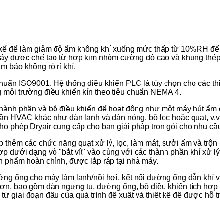
t kế để làm giảm độ ẩm không khí xuống mức thấp từ 10%RH 
áy được chế tạo từ hợp kim nhôm cường độ cao và khung thép 
 bảo không rò rỉ khí.
huẩn ISO9001. Hệ thống điều khiển PLC là tùy chọn cho các thiết
ng môi trường điều khiển kín theo tiêu chuẩn NEMA 4.
hành phần và bộ điều khiển để hoạt động như một máy hút ẩm 
n HVAC khác như dàn lạnh và dàn nóng, bộ lọc hoặc quạt, v.v
ho phép Dryair cung cấp cho bạn giải pháp trọn gói cho nhu cầ
 thêm các chức năng quạt xử lý, lọc, làm mát, sưởi ấm và trộn
 dưới dạng vỏ "bắt vít" vào cùng với các thành phần khí xử lý
 phẩm hoàn chỉnh, được lắp ráp tại nhà máy.
ờng ống cho máy làm lạnh/nồi hơi, kết nối đường ống dẫn khí và
ơn, bao gồm dàn ngưng tụ, đường ống, bộ điều khiển tích hợp h
từ giai đoạn đầu của quá trình đề xuất và thiết kế để được hỗ tr