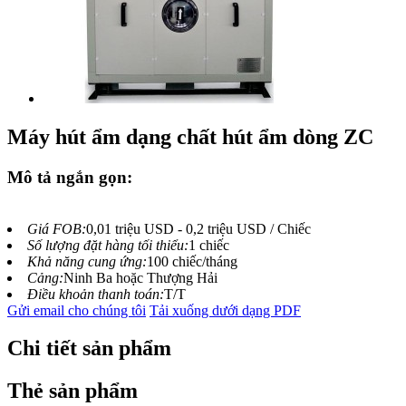
Máy hút ẩm dạng chất hút ẩm dòng ZC
Mô tả ngắn gọn:
Giá FOB:
0,01 triệu USD - 0,2 triệu USD / Chiếc
Số lượng đặt hàng tối thiểu:
1 chiếc
Khả năng cung ứng:
100 chiếc/tháng
Cảng:
Ninh Ba hoặc Thượng Hải
Điều khoản thanh toán:
T/T
Gửi email cho chúng tôi
Tải xuống dưới dạng PDF
Chi tiết sản phẩm
Thẻ sản phẩm