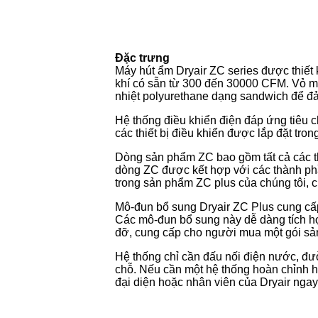
Đặc trưng
Máy hút ẩm Dryair ZC series được thiế
khí có sẵn từ 300 đến 30000 CFM. Vỏ m
nhiệt polyurethane dạng sandwich để đảm
Hệ thống điều khiển điện đáp ứng tiêu c
các thiết bị điều khiển được lắp đặt tro
Dòng sản phẩm ZC bao gồm tất cả các t
dòng ZC được kết hợp với các thành phầ
trong sản phẩm ZC plus của chúng tôi, c
Mô-đun bổ sung Dryair ZC Plus cung cấp
Các mô-đun bổ sung này dễ dàng tích hợp
đỡ, cung cấp cho người mua một gói sản
Hệ thống chỉ cần đấu nối điện nước, đư
chỗ. Nếu cần một hệ thống hoàn chỉnh h
đại diện hoặc nhân viên của Dryair ngay 