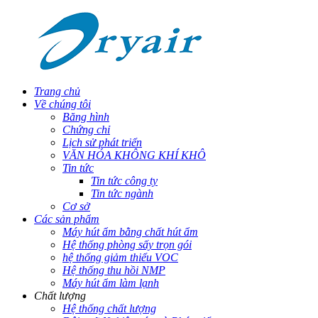
Trang chủ
Về chúng tôi
Băng hình
Chứng chỉ
Lịch sử phát triển
VĂN HÓA KHÔNG KHÍ KHÔ
Tin tức
Tin tức công ty
Tin tức ngành
Cơ sở
Các sản phẩm
Máy hút ẩm bằng chất hút ẩm
Hệ thống phòng sấy trọn gói
hệ thống giảm thiểu VOC
Hệ thống thu hồi NMP
Máy hút ẩm làm lạnh
Chất lượng
Hệ thống chất lượng