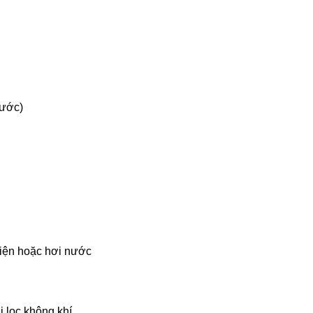
nước)
 điện hoặc hơi nước
i lọc không khí