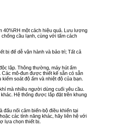
đến 40%RH một cách hiệu quả. Lưu lượng
chống cầu lạnh, cùng với tấm cách
 bị để dễ vận hành và bảo trì; Tất cả
độc lập. Thông thường, máy hút ẩm
. Các mô-đun được thiết kế sẵn có sẵn
u kiểm soát độ ẩm và nhiệt độ của bạn.
 khí mà nhiều người dùng cuối yêu cầu.
 khác. Hệ thống được lắp đặt trên khung
 đấu nối cảm biến-bộ điều khiển tại
oặc các tính năng khác, hãy liên hệ với
ợ lựa chọn thiết bị.